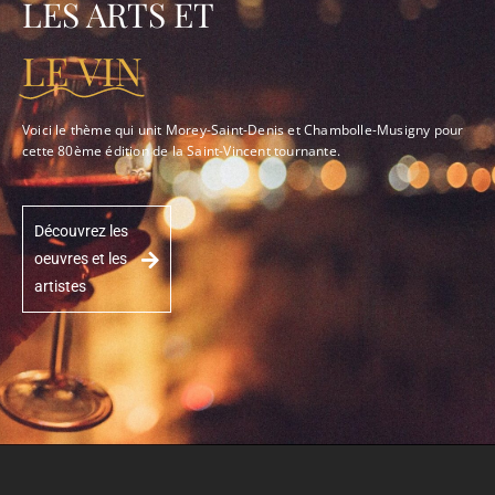
LES ARTS ET
LE VIN
Voici le thème qui unit Morey-Saint-Denis et Chambolle-Musigny pour
cette 80ème édition de la Saint-Vincent tournante.
Découvrez les
oeuvres et les
artistes